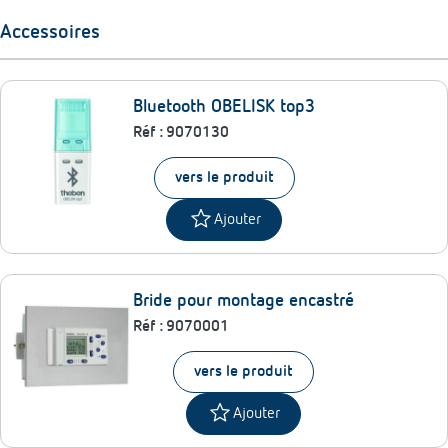
Accessoires
Bluetooth OBELISK top3
Réf :
9070130
vers le produit
star
Ajouter
Bride pour montage encastré
Réf :
9070001
vers le produit
star
Ajouter