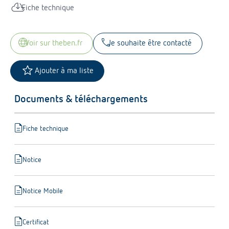
cloud_download
Fiche technique
language
call
voir sur theben.fr
Je souhaite être contacté
star
Ajouter à ma liste
Documents & téléchargements
description
Fiche technique
description
Notice
description
Notice Mobile
description
Certificat