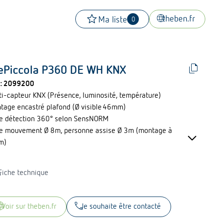
star
language
theben.fr
Ma liste
0
file_copy
ePiccola P360 DE WH KNX
 :
2099200
ti-capteur KNX (Présence, luminosité, température)
tage encastré plafond (Ø visible 46mm)
e détection 360° selon SensNORM
keyboard_arrow_down
e mouvement Ø 8m, personne assise Ø 3m (montage à
5m)
anaux séparés pour l’éclairage et 2 canaux présence pour
ad
Fiche technique
e jour/nuit avec fonctionnement différent
anaux logiques (AND/OR/XOR)
ure de lumière mixte, IP55
uage
call
voir sur theben.fr
Je souhaite être contacté
sommation sur le bus KNX < 7,5 mA