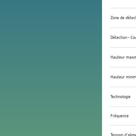
Zone de détec
Détection - Co
Hauteur maxi
Hauteur minim
Technologie
Fréquence
Tension d'alim