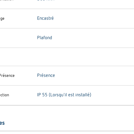
Encastré
age
Plafond
Présence
Présence
IP 55 (Lorsqu'il est installé)
ection
es