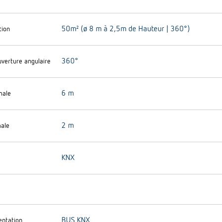
50m² (ø 8 m à 2,5m de Hauteur | 360°)
tion
360°
uverture angulaire
6 m
male
2 m
ale
KNX
BUS KNX
entation