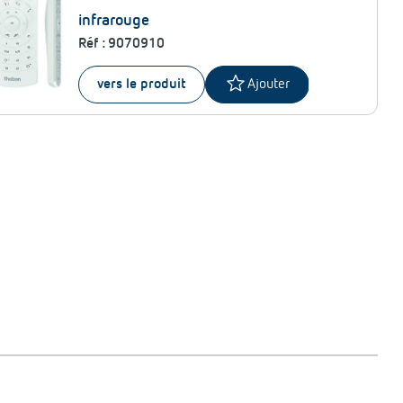
infrarouge
Réf :
9070910
star
vers le produit
Ajouter