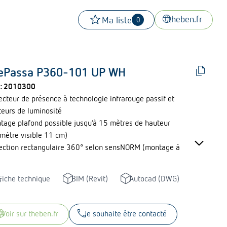
star
language
theben.fr
Ma liste
0
file_copy
ePassa P360-101 UP WH
 :
2010300
ecteur de présence à technologie infrarouge passif et
teurs de luminosité
tage plafond possible jusqu’à 15 mètres de hauteur
keyboard_arrow_down
amètre visible 11 cm)
ection rectangulaire 360° selon sensNORM (montage à
m) selon SensNORM IEC 63180 :
e transversale 43m x 5m, zone frontale 14,8m x 4,2m
ad
deployed_code
deployed_code
Fiche technique
BIM (Revit)
Autocad (DWG)
tact supplémentaire libre de potentiel pour commande
 ou info GTB
ure de lumière Mixte, Temporisation au déclenchement :
uage
call
voir sur theben.fr
Je souhaite être contacté
pulsion)-10s-60min