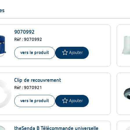
es
9070992
Réf :
9070992
star
vers le produit
Ajouter
Clip de recouvrement
Réf :
9070921
star
vers le produit
Ajouter
theSenda B Télécommande universelle