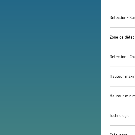
Détection - Su
Zone de détec
Détection - Co
Hauteur maxi
Hauteur minim
Technologie