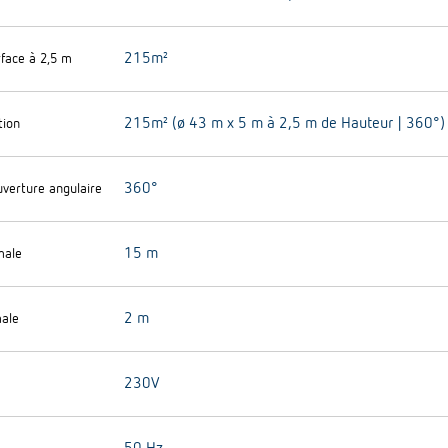
215m²
rface à 2,5 m
215m² (ø 43 m x 5 m à 2,5 m de Hauteur | 360°)
tion
360°
uverture angulaire
15 m
male
2 m
ale
230V