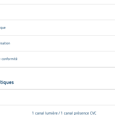
ique
lisation
e conformité
stiques
1 canal lumière / 1 canal présence CVC