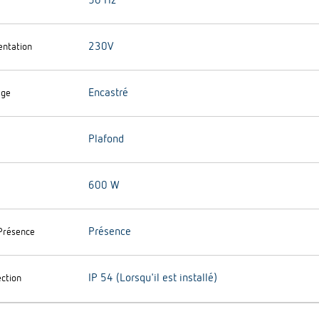
50 Hz
230V
entation
Encastré
age
Plafond
600 W
Présence
Présence
IP 54 (Lorsqu'il est installé)
ection