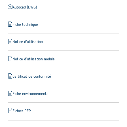
deployed_code
Autocad (DWG)
description
Fiche technique
description
Notice d’utilisation
description
Notice d’utilisation mobile
description
Certificat de conformité
description
Fiche environnemental
description
Fichier PEP