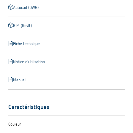
deployed_code
Autocad (DWG)
deployed_code
BIM (Revit)
description
Fiche technique
description
Notice d’utilisation
description
Manuel
Caractéristiques
Couleur