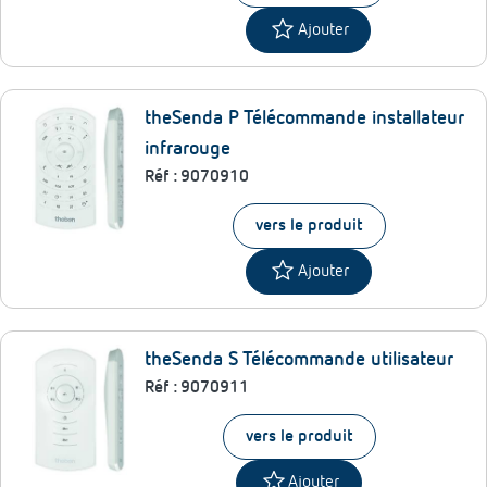
star
Ajouter
theSenda P Télécommande installateur
infrarouge
Réf :
9070910
vers le produit
star
Ajouter
theSenda S Télécommande utilisateur
Réf :
9070911
vers le produit
star
Ajouter