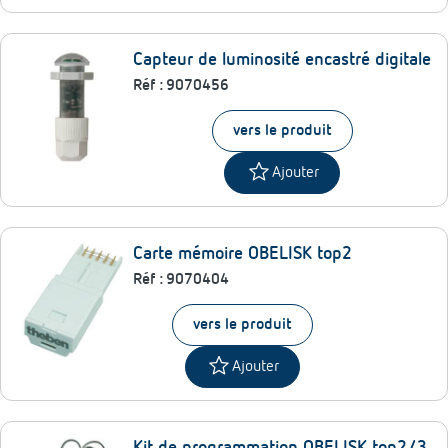
Capteur de luminosité encastré digitale
Réf :
9070456
vers le produit
star
Ajouter
Carte mémoire OBELISK top2
Réf :
9070404
vers le produit
star
Ajouter