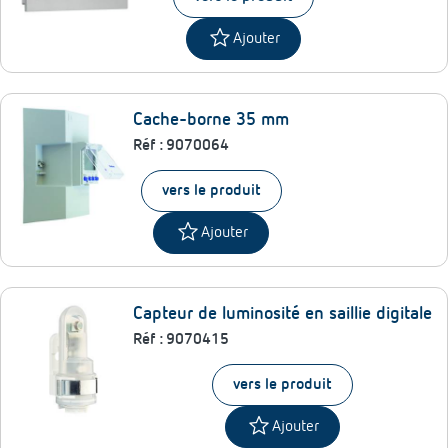
star
Ajouter
Cache-borne 35 mm
Réf :
9070064
vers le produit
star
Ajouter
Capteur de luminosité en saillie digitale
Réf :
9070415
vers le produit
star
Ajouter