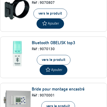
Réf :
9070807
vers le produit
star
Ajouter
Bluetooth OBELISK top3
Réf :
9070130
vers le produit
star
Ajouter
Bride pour montage encastré
Réf :
9070001
vers le produit