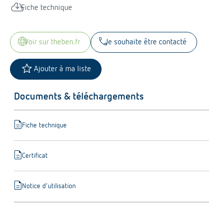
cloud_download
Fiche technique
language
call
voir sur theben.fr
Je souhaite être contacté
star
Ajouter à ma liste
Documents & téléchargements
description
Fiche technique
description
Certificat
description
Notice d'utilisation