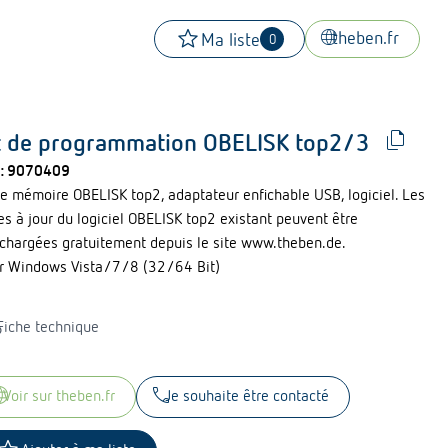
star
language
theben.fr
Ma liste
0
file_copy
t de programmation OBELISK top2/3
 :
9070409
te mémoire OBELISK top2, adaptateur enfichable USB, logiciel. Les
es à jour du logiciel OBELISK top2 existant peuvent être
échargées gratuitement depuis le site www.theben.de.
r Windows Vista/7/8 (32/64 Bit)
ad
Fiche technique
uage
call
voir sur theben.fr
Je souhaite être contacté