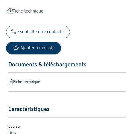
cloud_download
Fiche technique
call
Je souhaite être contacté
star
Ajouter à ma liste
Documents & téléchargements
description
Fiche technique
Caractéristiques
Couleur
Gris