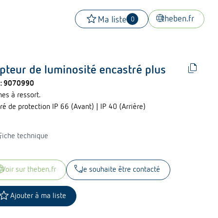
star
language
theben.fr
Ma liste
0
file_copy
pteur de luminosité encastré plus
 :
9070990
es à ressort.
é de protection IP 66 (Avant) | IP 40 (Arrière)
ad
Fiche technique
uage
call
voir sur theben.fr
Je souhaite être contacté
tar
Ajouter à ma liste