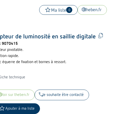
star
language
theben.fr
Ma liste
0
file_copy
pteur de luminosité en saillie digitale
 :
9070415
teur pivotable.
tion rapide.
 équerre de fixation et bornes à ressort.
ad
Fiche technique
uage
call
voir sur theben.fr
Je souhaite être contacté
tar
Ajouter à ma liste