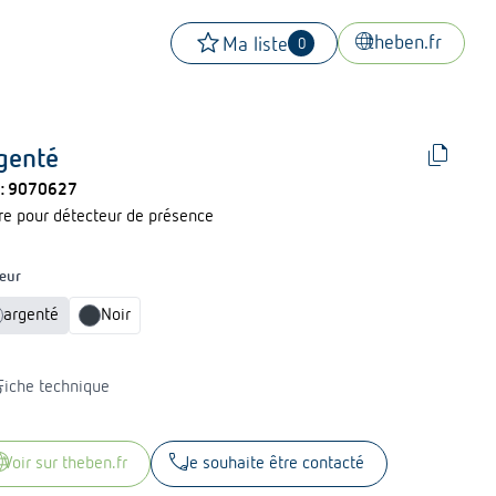
star
language
theben.fr
Ma liste
0
file_copy
genté
 :
9070627
re pour détecteur de présence
eur
argenté
Noir
ad
Fiche technique
uage
call
voir sur theben.fr
Je souhaite être contacté