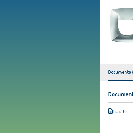
Documents 
Document
description
Fiche techn