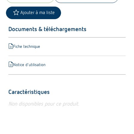
star
Ajouter à ma liste
Documents & téléchargements
description
Fiche technique
description
Notice d'utilisation
Caractéristiques
Non disponibles pour ce produit.