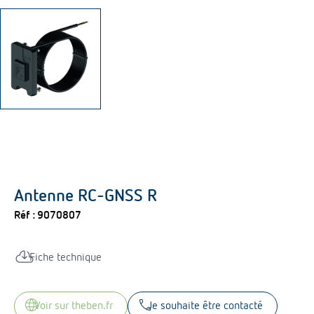
Antenne RC-GNSS R
Réf :
9070807
cloud_download
Fiche technique
language
call
voir sur theben.fr
Je souhaite être contacté